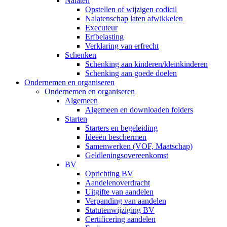
Nalaten
Opstellen of wijzigen codicil
Nalatenschap laten afwikkelen
Executeur
Erfbelasting
Verklaring van erfrecht
Schenken
Schenking aan kinderen/kleinkinderen
Schenking aan goede doelen
Ondernemen en organiseren
Ondernemen en organiseren
Algemeen
Algemeen en downloaden folders
Starten
Starters en begeleiding
Ideeën beschermen
Samenwerken (VOF, Maatschap)
Geldleningsovereenkomst
BV
Oprichting BV
Aandelenoverdracht
Uitgifte van aandelen
Verpanding van aandelen
Statutenwijziging BV
Certificering aandelen