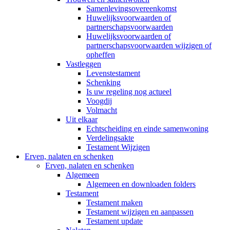
Samenlevingsovereenkomst
Huwelijksvoorwaarden of
partnerschapsvoorwaarden
Huwelijksvoorwaarden of
partnerschapsvoorwaarden wijzigen of
opheffen
Vastleggen
Levenstestament
Schenking
Is uw regeling nog actueel
Voogdij
Volmacht
Uit elkaar
Echtscheiding en einde samenwoning
Verdelingsakte
Testament Wijzigen
Erven, nalaten en schenken
Erven, nalaten en schenken
Algemeen
Algemeen en downloaden folders
Testament
Testament maken
Testament wijzigen en aanpassen
Testament update