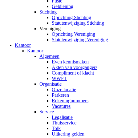
Fusie
Geldlening
Stichting
Oprichting Stichting
Statutenwijziging Stichting
Vereniging
Oprichting Vereniging
Statutenwijziging Vereniging
Kantoor
Kantoor
Algemeen
Even kennismaken
Akten van voorgangers
Compliment of klacht
WWFT
Organisatie
Onze locatie
Parkeren
Rekeningnummers
Vacatures
Service
Legalisatie
Thuisservice
Tolk
Uitkering gelden