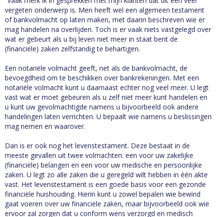
“Vaak merk ik in gesprekken met mijn klanten dat dit een veel
vergeten onderwerp is. Men heeft wel een algemeen testament
of bankvolmacht op laten maken, met daarin beschreven wie er
mag handelen na overlijden. Toch is er vaak niets vastgelegd over
wat er gebeurt als u bij leven niet meer in staat bent de
(financiële) zaken zelfstandig te behartigen.
Een notariële volmacht geeft, net als de bankvolmacht, de
bevoegdheid om te beschikken over bankrekeningen. Met een
notariële volmacht kunt u daarnaast echter nog veel meer. U legt
vast wat er moet gebeuren als u zelf niet meer kunt handelen en
u kunt uw gevolmachtigde namens u bijvoorbeeld ook andere
handelingen laten verrichten. U bepaalt wie namens u beslissingen
mag nemen en waarover.
Dan is er ook nog het levenstestament. Deze bestaat in de
meeste gevallen uit twee volmachten: een voor uw zakelijke
(financiële) belangen en een voor uw medische en persoonlijke
zaken. U legt zo alle zaken die u geregeld wilt hebben in één akte
vast. Het levenstestament is een goede basis voor een gezonde
financiële huishouding. Hierin kunt u zowel bepalen wie bewind
gaat voeren over uw financiële zaken, maar bijvoorbeeld ook wie
ervoor zal zorgen dat u conform wens verzorgd en medisch