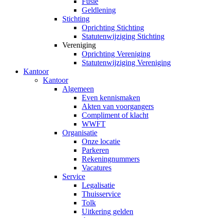
Fusie
Geldlening
Stichting
Oprichting Stichting
Statutenwijziging Stichting
Vereniging
Oprichting Vereniging
Statutenwijziging Vereniging
Kantoor
Kantoor
Algemeen
Even kennismaken
Akten van voorgangers
Compliment of klacht
WWFT
Organisatie
Onze locatie
Parkeren
Rekeningnummers
Vacatures
Service
Legalisatie
Thuisservice
Tolk
Uitkering gelden