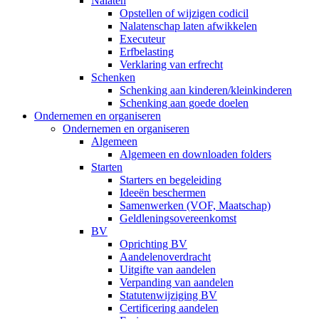
Nalaten
Opstellen of wijzigen codicil
Nalatenschap laten afwikkelen
Executeur
Erfbelasting
Verklaring van erfrecht
Schenken
Schenking aan kinderen/kleinkinderen
Schenking aan goede doelen
Ondernemen en organiseren
Ondernemen en organiseren
Algemeen
Algemeen en downloaden folders
Starten
Starters en begeleiding
Ideeën beschermen
Samenwerken (VOF, Maatschap)
Geldleningsovereenkomst
BV
Oprichting BV
Aandelenoverdracht
Uitgifte van aandelen
Verpanding van aandelen
Statutenwijziging BV
Certificering aandelen