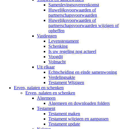
Samenlevingsovereenkomst
Huwelijksvoorwaarden of
partnerschapsvoorwaarden
Huwelijksvoorwaarden of
partnerschapsvoorwaarden wijzigen of
opheffen
Vastleggen
Levenstestament
Schenking
Is uw regeling nog actueel
Voogdij
Volmacht
Uit elkaar
Echtscheiding en einde samenwoning
Verdelingsakte
Testament Wijzigen
Erven, nalaten en schenken
Erven, nalaten en schenken
Algemeen
Algemeen en downloaden folders
Testament
Testament maken
Testament wijzigen en aanpassen
Testament update