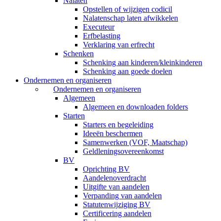
Nalaten
Opstellen of wijzigen codicil
Nalatenschap laten afwikkelen
Executeur
Erfbelasting
Verklaring van erfrecht
Schenken
Schenking aan kinderen/kleinkinderen
Schenking aan goede doelen
Ondernemen en organiseren
Ondernemen en organiseren
Algemeen
Algemeen en downloaden folders
Starten
Starters en begeleiding
Ideeën beschermen
Samenwerken (VOF, Maatschap)
Geldleningsovereenkomst
BV
Oprichting BV
Aandelenoverdracht
Uitgifte van aandelen
Verpanding van aandelen
Statutenwijziging BV
Certificering aandelen