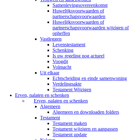
Samenlevingsovereenkomst
Huwelijksvoorwaarden of
partnerschapsvoorwaarden
Huwelijksvoorwaarden of
partnerschapsvoorwaarden wijzigen of
opheffen
Vastleggen
Levenstestament
Schenking
Is uw regeling nog actueel
Voogdij
Volmacht
Uit elkaar
Echtscheiding en einde samenwoning
Verdelingsakte
Testament Wijzigen
Erven, nalaten en schenken
Erven, nalaten en schenken
Algemeen
Algemeen en downloaden folders
Testament
Testament maken
Testament wijzigen en aanpassen
Testament update