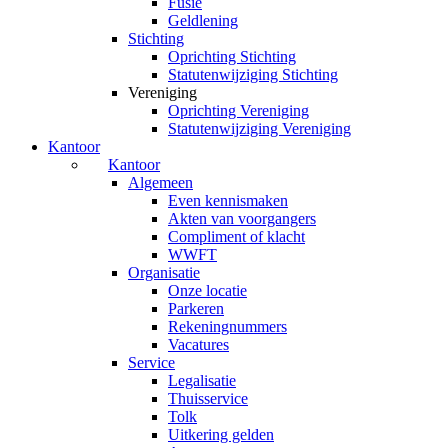
Fusie
Geldlening
Stichting
Oprichting Stichting
Statutenwijziging Stichting
Vereniging
Oprichting Vereniging
Statutenwijziging Vereniging
Kantoor
Kantoor
Algemeen
Even kennismaken
Akten van voorgangers
Compliment of klacht
WWFT
Organisatie
Onze locatie
Parkeren
Rekeningnummers
Vacatures
Service
Legalisatie
Thuisservice
Tolk
Uitkering gelden