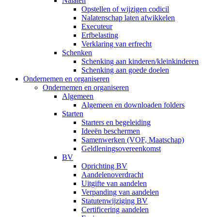
Nalaten
Opstellen of wijzigen codicil
Nalatenschap laten afwikkelen
Executeur
Erfbelasting
Verklaring van erfrecht
Schenken
Schenking aan kinderen/kleinkinderen
Schenking aan goede doelen
Ondernemen en organiseren
Ondernemen en organiseren
Algemeen
Algemeen en downloaden folders
Starten
Starters en begeleiding
Ideeën beschermen
Samenwerken (VOF, Maatschap)
Geldleningsovereenkomst
BV
Oprichting BV
Aandelenoverdracht
Uitgifte van aandelen
Verpanding van aandelen
Statutenwijziging BV
Certificering aandelen