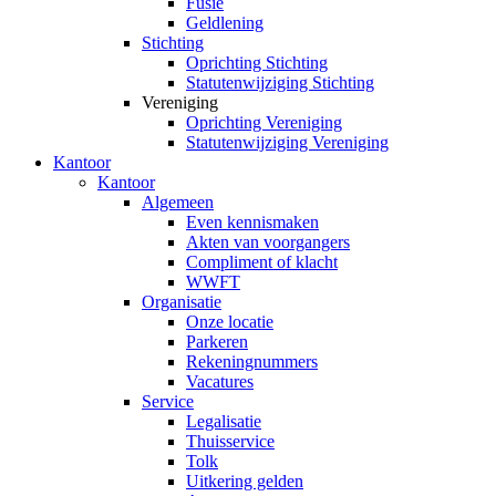
Fusie
Geldlening
Stichting
Oprichting Stichting
Statutenwijziging Stichting
Vereniging
Oprichting Vereniging
Statutenwijziging Vereniging
Kantoor
Kantoor
Algemeen
Even kennismaken
Akten van voorgangers
Compliment of klacht
WWFT
Organisatie
Onze locatie
Parkeren
Rekeningnummers
Vacatures
Service
Legalisatie
Thuisservice
Tolk
Uitkering gelden