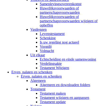
Samenlevingsovereenkomst
Huwelijksvoorwaarden of
partnerschapsvoorwaarden
Huwelijksvoorwaarden of
partnerschapsvoorwaarden wijzigen of
opheffen
Vastleggen
Levenstestament
Schenking
Is uw regeling nog actueel
Voogdij
Volmacht
Uit elkaar
Echtscheiding en einde samenwoning
Verdelingsakte
Testament Wijzigen
Erven, nalaten en schenken
Erven, nalaten en schenken
Algemeen
Algemeen en downloaden folders
Testament
Testament maken
Testament wijzigen en aanpassen
Testament update