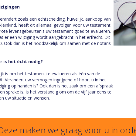
jzigingen
e verandert zoals een echtscheiding, huwelijk, aankoop van
kleinkind, heeft dit allemaal gevolgen voor uw testament.
rote levensgebeurtenis uw testament goed te evalueren.
er een wijziging wordt aangebracht in het erfrecht. Dit
0. Ook dan is het noodzakelijk om samen met de notaris
 is het écht nodig?
lijk is om het testament te evalueren als één van de
t. Verandert uw vermogen ingrijpend of hoort u in het
ziging op handen is? Ook dan is het zaak om een afspraak
een sprake is, is het verstandig om om de vijf jaar eens te
an uw situatie en wensen.
 Deze maken we graag voor u in ord