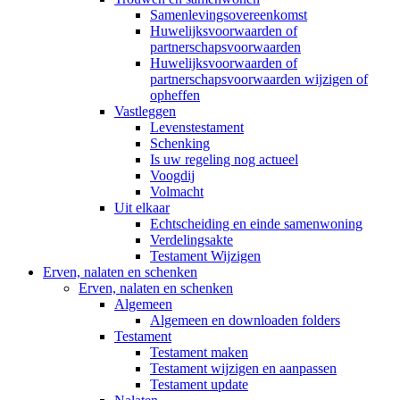
Samenlevingsovereenkomst
Huwelijksvoorwaarden of
partnerschapsvoorwaarden
Huwelijksvoorwaarden of
partnerschapsvoorwaarden wijzigen of
opheffen
Vastleggen
Levenstestament
Schenking
Is uw regeling nog actueel
Voogdij
Volmacht
Uit elkaar
Echtscheiding en einde samenwoning
Verdelingsakte
Testament Wijzigen
Erven, nalaten en schenken
Erven, nalaten en schenken
Algemeen
Algemeen en downloaden folders
Testament
Testament maken
Testament wijzigen en aanpassen
Testament update