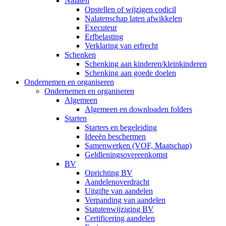
Nalaten
Opstellen of wijzigen codicil
Nalatenschap laten afwikkelen
Executeur
Erfbelasting
Verklaring van erfrecht
Schenken
Schenking aan kinderen/kleinkinderen
Schenking aan goede doelen
Ondernemen en organiseren
Ondernemen en organiseren
Algemeen
Algemeen en downloaden folders
Starten
Starters en begeleiding
Ideeën beschermen
Samenwerken (VOF, Maatschap)
Geldleningsovereenkomst
BV
Oprichting BV
Aandelenoverdracht
Uitgifte van aandelen
Verpanding van aandelen
Statutenwijziging BV
Certificering aandelen