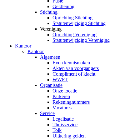
Fusie
Geldlening
Stichting
Oprichting Stichting
Statutenwijziging Stichting
Vereniging
Oprichting Vereniging
Statutenwijziging Vereniging
Kantoor
Kantoor
Algemeen
Even kennismaken
Akten van voorgangers
Compliment of klacht
WWFT
Organisatie
Onze locatie
Parkeren
Rekeningnummers
Vacatures
Service
Legalisatie
Thuisservice
Tolk
Uitkering gelden