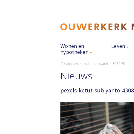
Wonen en
Leven
hypotheken
Corona
pexels-ketut-subiyanto-4308198
Nieuws
pexels-ketut-subiyanto-430