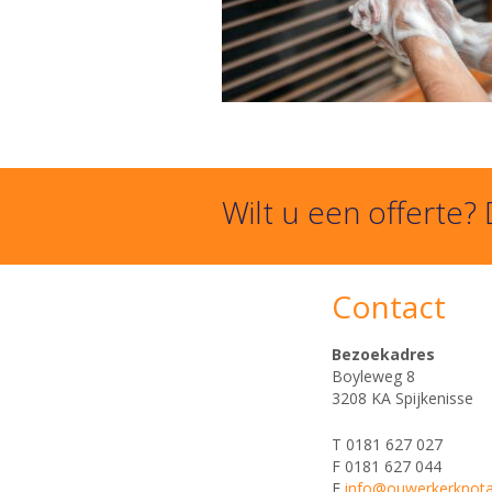
Wilt u een offerte?
Contact
Bezoekadres
Boyleweg 8
3208 KA Spijkenisse
T 0181 627 027
F 0181 627 044
E
info@ouwerkerknotar