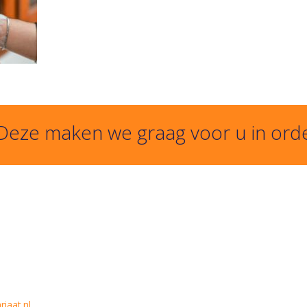
 Deze maken we graag voor u in ord
iaat.nl