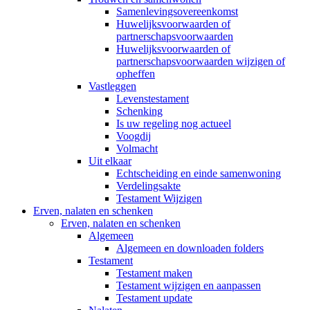
Samenlevingsovereenkomst
Huwelijksvoorwaarden of
partnerschapsvoorwaarden
Huwelijksvoorwaarden of
partnerschapsvoorwaarden wijzigen of
opheffen
Vastleggen
Levenstestament
Schenking
Is uw regeling nog actueel
Voogdij
Volmacht
Uit elkaar
Echtscheiding en einde samenwoning
Verdelingsakte
Testament Wijzigen
Erven, nalaten en schenken
Erven, nalaten en schenken
Algemeen
Algemeen en downloaden folders
Testament
Testament maken
Testament wijzigen en aanpassen
Testament update