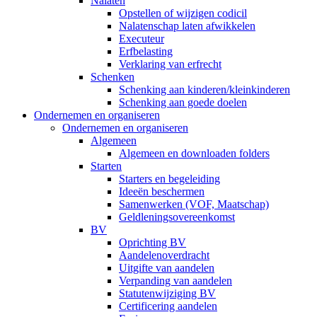
Nalaten
Opstellen of wijzigen codicil
Nalatenschap laten afwikkelen
Executeur
Erfbelasting
Verklaring van erfrecht
Schenken
Schenking aan kinderen/kleinkinderen
Schenking aan goede doelen
Ondernemen en organiseren
Ondernemen en organiseren
Algemeen
Algemeen en downloaden folders
Starten
Starters en begeleiding
Ideeën beschermen
Samenwerken (VOF, Maatschap)
Geldleningsovereenkomst
BV
Oprichting BV
Aandelenoverdracht
Uitgifte van aandelen
Verpanding van aandelen
Statutenwijziging BV
Certificering aandelen