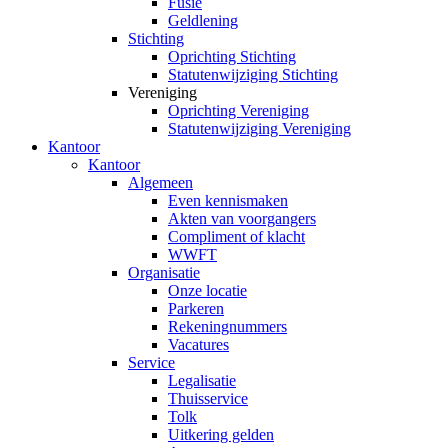
Fusie
Geldlening
Stichting
Oprichting Stichting
Statutenwijziging Stichting
Vereniging
Oprichting Vereniging
Statutenwijziging Vereniging
Kantoor
Kantoor
Algemeen
Even kennismaken
Akten van voorgangers
Compliment of klacht
WWFT
Organisatie
Onze locatie
Parkeren
Rekeningnummers
Vacatures
Service
Legalisatie
Thuisservice
Tolk
Uitkering gelden