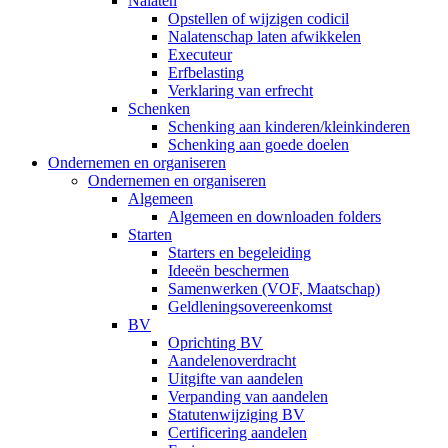
Nalaten
Opstellen of wijzigen codicil
Nalatenschap laten afwikkelen
Executeur
Erfbelasting
Verklaring van erfrecht
Schenken
Schenking aan kinderen/kleinkinderen
Schenking aan goede doelen
Ondernemen en organiseren
Ondernemen en organiseren
Algemeen
Algemeen en downloaden folders
Starten
Starters en begeleiding
Ideeën beschermen
Samenwerken (VOF, Maatschap)
Geldleningsovereenkomst
BV
Oprichting BV
Aandelenoverdracht
Uitgifte van aandelen
Verpanding van aandelen
Statutenwijziging BV
Certificering aandelen