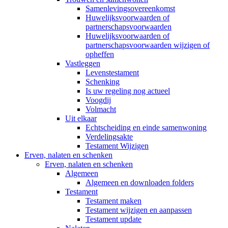
Samenlevingsovereenkomst
Huwelijksvoorwaarden of
partnerschapsvoorwaarden
Huwelijksvoorwaarden of
partnerschapsvoorwaarden wijzigen of
opheffen
Vastleggen
Levenstestament
Schenking
Is uw regeling nog actueel
Voogdij
Volmacht
Uit elkaar
Echtscheiding en einde samenwoning
Verdelingsakte
Testament Wijzigen
Erven, nalaten en schenken
Erven, nalaten en schenken
Algemeen
Algemeen en downloaden folders
Testament
Testament maken
Testament wijzigen en aanpassen
Testament update