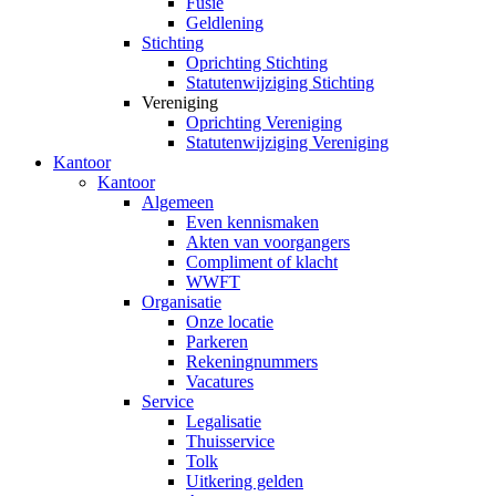
Fusie
Geldlening
Stichting
Oprichting Stichting
Statutenwijziging Stichting
Vereniging
Oprichting Vereniging
Statutenwijziging Vereniging
Kantoor
Kantoor
Algemeen
Even kennismaken
Akten van voorgangers
Compliment of klacht
WWFT
Organisatie
Onze locatie
Parkeren
Rekeningnummers
Vacatures
Service
Legalisatie
Thuisservice
Tolk
Uitkering gelden