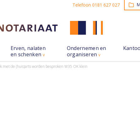
M
Telefoon 0181 627 027
Erven, nalaten
Ondernemen en
Kanto
en schenken
organiseren
jk met de (huis)arts worden besproken
W35 OK klein