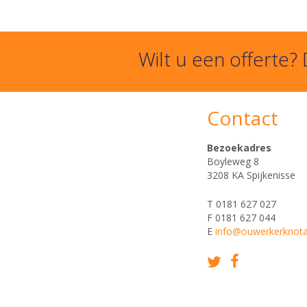
Wilt u een offerte?
Contact
Bezoekadres
Boyleweg 8
3208 KA Spijkenisse
T 0181 627 027
F 0181 627 044
E
info@ouwerkerknotar