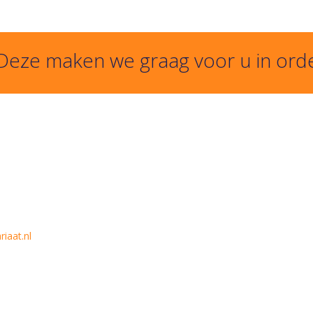
 Deze maken we graag voor u in ord
iaat.nl