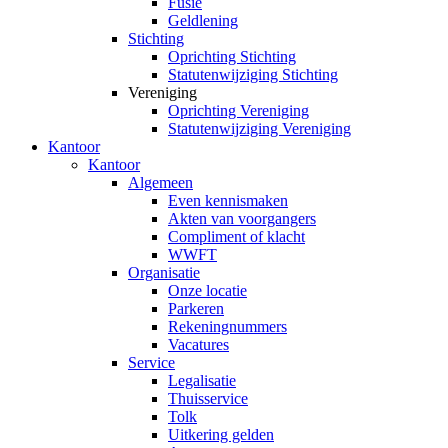
Fusie
Geldlening
Stichting
Oprichting Stichting
Statutenwijziging Stichting
Vereniging
Oprichting Vereniging
Statutenwijziging Vereniging
Kantoor
Kantoor
Algemeen
Even kennismaken
Akten van voorgangers
Compliment of klacht
WWFT
Organisatie
Onze locatie
Parkeren
Rekeningnummers
Vacatures
Service
Legalisatie
Thuisservice
Tolk
Uitkering gelden