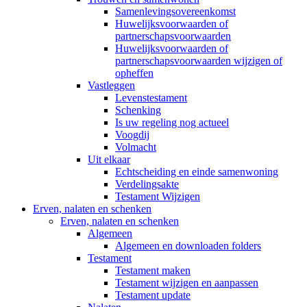
Samenlevingsovereenkomst
Huwelijksvoorwaarden of
partnerschapsvoorwaarden
Huwelijksvoorwaarden of
partnerschapsvoorwaarden wijzigen of
opheffen
Vastleggen
Levenstestament
Schenking
Is uw regeling nog actueel
Voogdij
Volmacht
Uit elkaar
Echtscheiding en einde samenwoning
Verdelingsakte
Testament Wijzigen
Erven, nalaten en schenken
Erven, nalaten en schenken
Algemeen
Algemeen en downloaden folders
Testament
Testament maken
Testament wijzigen en aanpassen
Testament update