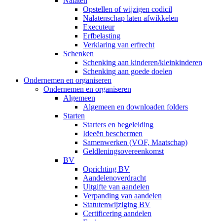
Nalaten
Opstellen of wijzigen codicil
Nalatenschap laten afwikkelen
Executeur
Erfbelasting
Verklaring van erfrecht
Schenken
Schenking aan kinderen/kleinkinderen
Schenking aan goede doelen
Ondernemen en organiseren
Ondernemen en organiseren
Algemeen
Algemeen en downloaden folders
Starten
Starters en begeleiding
Ideeën beschermen
Samenwerken (VOF, Maatschap)
Geldleningsovereenkomst
BV
Oprichting BV
Aandelenoverdracht
Uitgifte van aandelen
Verpanding van aandelen
Statutenwijziging BV
Certificering aandelen