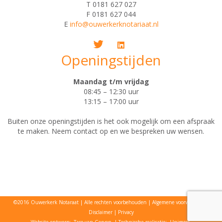
T 0181 627 027
F 0181 627 044
E
info@ouwerkerknotariaat.nl
Openingstijden
Maandag t/m vrijdag
08:45 – 12:30 uur
13:15 – 17:00 uur
Buiten onze openingstijden is het ook mogelijk om een afspraak
te maken. Neem contact op en we bespreken uw wensen.
©2016 Ouwerkerk Notaraat
Alle rechten voorbehouden
Algemene voorwaarden
Disclaimer
Privacy
Website ontwerp:
Taco van Gerven
| Technische realisatie:
Unimecs