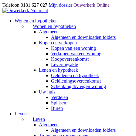
Telefoon 0181 627 027
Mijn dossier
Ouwerkerk Online
Wonen en hypotheken
Wonen en hypotheken
Algemeen
Algemeen en downloaden folders
Kopen en verkopen
Kopen van een woning
Verkopen van een woning
Koopovereenkomst
Leveringsakte
Lenen en hypotheek
Geld lenen en hypotheek
Geldleningsovereenkomst
Schenking tbv eigen woning
Uw huis
Verdelen
Splitsen
Buren
Leven
Leven
Algemeen
Algemeen en downloaden folders
Trouwen en samenwonen