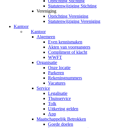
Oprichting Stichting
Statutenwijziging Stichting
Vereniging
Oprichting Vereniging
Statutenwijziging Vereniging
Kantoor
Kantoor
Algemeen
Even kennismaken
Akten van voorgangers
Compliment of klacht
WWFT
Organisatie
Onze locatie
Parkeren
Rekeningnummers
Vacatures
Service
Legalisatie
Thuisservice
Tolk
Uitkering gelden
App
Maatschappelijk Betrokken
Goede doelen