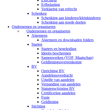
Executeur
Erfbelasting
Verklaring van erfrecht
Schenken
Schenking aan kinderen/kleinkinderen
Schenking aan goede doelen
Ondernemen en organiseren
Ondernemen en organiseren
Algemeen
Algemeen en downloaden folders
Starten
Starters en begeleiding
Ideeën beschermen
Samenwerken (VOF, Maatschap)
Geldleningsovereenkomst
BV
Oprichting BV
Aandelenoverdracht
Uitgifte van aandelen
Verpanding van aandelen
Statutenwijziging BV
Certificering aandelen
Fusie
Geldlening
Stichting