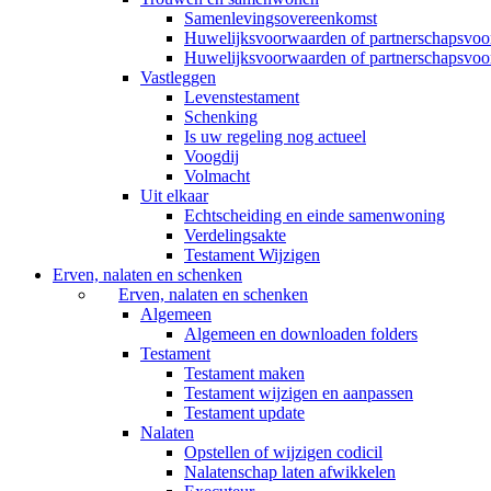
Samenlevingsovereenkomst
Huwelijksvoorwaarden of partnerschapsvo
Huwelijksvoorwaarden of partnerschapsvoo
Vastleggen
Levenstestament
Schenking
Is uw regeling nog actueel
Voogdij
Volmacht
Uit elkaar
Echtscheiding en einde samenwoning
Verdelingsakte
Testament Wijzigen
Erven, nalaten en schenken
Erven, nalaten en schenken
Algemeen
Algemeen en downloaden folders
Testament
Testament maken
Testament wijzigen en aanpassen
Testament update
Nalaten
Opstellen of wijzigen codicil
Nalatenschap laten afwikkelen