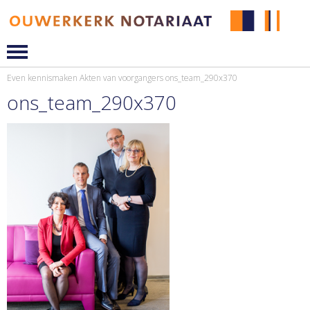
Even kennismaken
Akten van voorgangers
ons_team_290x370
ons_team_290x370