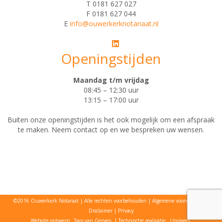
T 0181 627 027
F 0181 627 044
E
info@ouwerkerknotariaat.nl
Openingstijden
Maandag t/m vrijdag
08:45 – 12:30 uur
13:15 – 17:00 uur
Buiten onze openingstijden is het ook mogelijk om een afspraak
te maken. Neem contact op en we bespreken uw wensen.
©2016 Ouwerkerk Notaraat
Alle rechten voorbehouden
Algemene voorwaarden
Disclaimer
Privacy
Website ontwerp:
Taco van Gerven
| Technische realisatie:
Unimecs