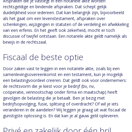
Afspraken die je vastlegt in een notariële akte worden
rechtsgeldige en bindende afspraken. Dat schept gelijk
duidelijkheid voor iedereen. Dat kan belangrijk zijn, bijvoorbeeld
als het gaat om een levenstestament, afspraken over
schenkingen, wijzigingen in statuten of de verdeling en afwikkeling
van een erfenis. En het geeft ook zekerheid, mocht er toch
discussie of twijfel ontstaan. Een notariële akte geldt namelijk als
bewijs in de rechtszaal.
Fiscaal de beste optie
Door zaken vast te leggen in een notariële akte, zoals bij een
samenlevingsovereenkomst en een testament, kun je mogelijk
een belastingvoordeel creëren. Dat geldt ook voor ondernemers:
de rechtsvorm die je kiest voor je bedrijf (bv, nv,
coöperatie, vennootschap onder firma en maatschap) heeft
gevolgen de belasting die je betaalt. Ben je bezig met
bedrijfsopvolging, fusie, splitsing of overdracht? Of wil je iets
veranderen in de aandelen? Wij leggen je graag uit wat fiscaal de
gunstigste oplossing is. En dat kan je al gauw geld opleveren.
Privé en zakelijk door één bril