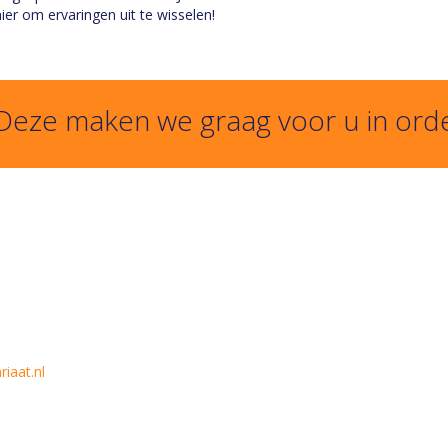
er om ervaringen uit te wisselen!
 Deze maken we graag voor u in ord
iaat.nl