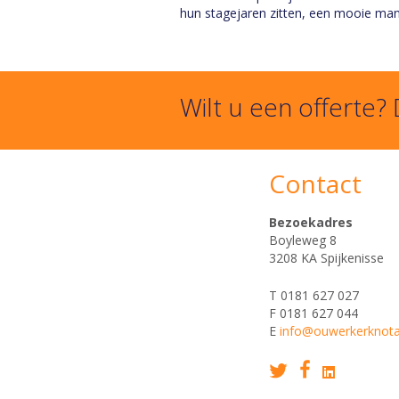
hun stagejaren zitten, een mooie mani
Wilt u een offerte?
Contact
Bezoekadres
Boyleweg 8
3208 KA Spijkenisse
T 0181 627 027
F 0181 627 044
E
info@ouwerkerknotar