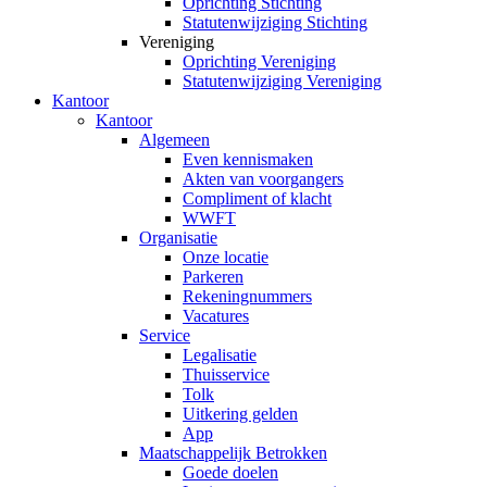
Oprichting Stichting
Statutenwijziging Stichting
Vereniging
Oprichting Vereniging
Statutenwijziging Vereniging
Kantoor
Kantoor
Algemeen
Even kennismaken
Akten van voorgangers
Compliment of klacht
WWFT
Organisatie
Onze locatie
Parkeren
Rekeningnummers
Vacatures
Service
Legalisatie
Thuisservice
Tolk
Uitkering gelden
App
Maatschappelijk Betrokken
Goede doelen