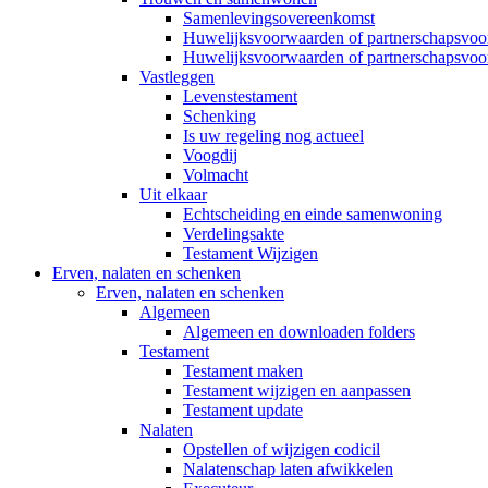
Samenlevingsovereenkomst
Huwelijksvoorwaarden of partnerschapsvo
Huwelijksvoorwaarden of partnerschapsvoo
Vastleggen
Levenstestament
Schenking
Is uw regeling nog actueel
Voogdij
Volmacht
Uit elkaar
Echtscheiding en einde samenwoning
Verdelingsakte
Testament Wijzigen
Erven, nalaten en schenken
Erven, nalaten en schenken
Algemeen
Algemeen en downloaden folders
Testament
Testament maken
Testament wijzigen en aanpassen
Testament update
Nalaten
Opstellen of wijzigen codicil
Nalatenschap laten afwikkelen