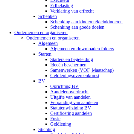
Executeur
Erfbelasting
Verklaring van erfrecht
Schenken
Schenking aan kinderen/kleinkinderen
Schenking aan goede doelen
Ondernemen en organiseren
Ondernemen en organiseren
Algemeen
Algemeen en downloaden folders
Starten
Starters en begeleiding
Ideeën beschermen
Samenwerken (VOF, Maatschap)
Geldleningsovereenkomst
BV
Oprichting BV
Aandelenoverdracht
Uitgifte van aandelen
Verpanding van aandelen
Statutenwijziging BV
Certificering aandelen
Fusie
Geldlening
Stichting