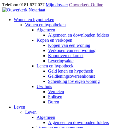
Telefoon 0181 627 027
Mijn dossier
Ouwerkerk Online
Wonen en hypotheken
Wonen en hypotheken
Algemeen
Algemeen en downloaden folders
Kopen en verkopen
Kopen van een woning
Verkopen van een woning
Koopovereenkomst
Leveringsakte
Lenen en hypotheek
Geld lenen en hypotheek
Geldleningsovereenkomst
Schenking tbv eigen woning
Uw huis
Verdelen
Splitsen
Buren
Leven
Leven
Algemeen
Algemeen en downloaden folders
Trouwen en samenwonen