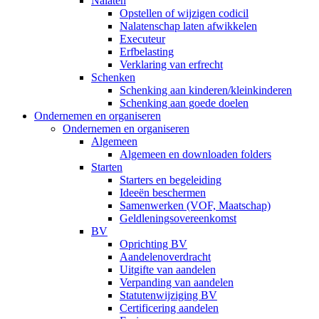
Nalaten
Opstellen of wijzigen codicil
Nalatenschap laten afwikkelen
Executeur
Erfbelasting
Verklaring van erfrecht
Schenken
Schenking aan kinderen/kleinkinderen
Schenking aan goede doelen
Ondernemen en organiseren
Ondernemen en organiseren
Algemeen
Algemeen en downloaden folders
Starten
Starters en begeleiding
Ideeën beschermen
Samenwerken (VOF, Maatschap)
Geldleningsovereenkomst
BV
Oprichting BV
Aandelenoverdracht
Uitgifte van aandelen
Verpanding van aandelen
Statutenwijziging BV
Certificering aandelen