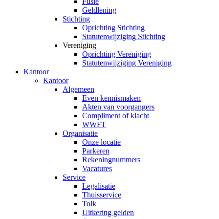
Fusie
Geldlening
Stichting
Oprichting Stichting
Statutenwijziging Stichting
Vereniging
Oprichting Vereniging
Statutenwijziging Vereniging
Kantoor
Kantoor
Algemeen
Even kennismaken
Akten van voorgangers
Compliment of klacht
WWFT
Organisatie
Onze locatie
Parkeren
Rekeningnummers
Vacatures
Service
Legalisatie
Thuisservice
Tolk
Uitkering gelden