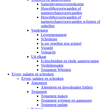
Samenlevingsovereenkomst
Huwelijksvoorwaarden of
partnerschapsvoorwaarden
Huwelijksvoorwaarden of
partnerschapsvoorwaarden wijzigen of
opheffen
Vastleggen
Levenstestament
Schenking
Is uw regeling nog actueel
Voogdij
Volmacht
Uit elkaar
Echtscheiding en einde samenwoning
Verdelingsakte
Testament Wijzigen
Erven, nalaten en schenken
Erven, nalaten en schenken
Algemeen
Algemeen en downloaden folders
Testament
Testament maken
Testament wijzigen en aanpassen
Testament update