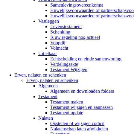
Samenlevingsovereenkomst
Huwelijksvoorwaarden of partnerschapsvo
Huwelijksvoorwaarden of partnerschapsvoo
Vastleggen
Levenstestament
Schenking
Is uw regeling nog actueel
Voogdij
Volmacht
Uit elkaar
Echtscheiding en einde samenwoning
Verdelingsakte
Testament Wijzigen
Erven, nalaten en schenken
Erven, nalaten en schenken
Algemeen
Algemeen en downloaden folders
Testament
Testament maken
Testament wijzigen en aanpassen
Testament update
Nalaten
Opstellen of wijzigen codicil
Nalatenschap laten afwikkelen