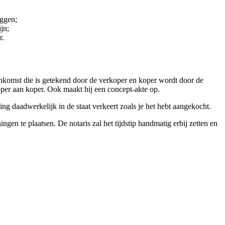
eggen;
jn;
r.
nkomst die is getekend door de verkoper en koper wordt door de
koper aan koper. Ook maakt hij een concept-akte op.
ng daadwerkelijk in de staat verkeert zoals je het hebt aangekocht.
gen te plaatsen. De notaris zal het tijdstip handmatig erbij zetten en