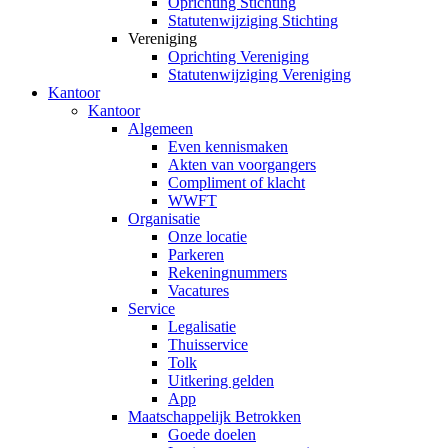
Oprichting Stichting
Statutenwijziging Stichting
Vereniging
Oprichting Vereniging
Statutenwijziging Vereniging
Kantoor
Kantoor
Algemeen
Even kennismaken
Akten van voorgangers
Compliment of klacht
WWFT
Organisatie
Onze locatie
Parkeren
Rekeningnummers
Vacatures
Service
Legalisatie
Thuisservice
Tolk
Uitkering gelden
App
Maatschappelijk Betrokken
Goede doelen