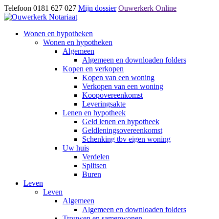
Telefoon 0181 627 027
Mijn dossier
Ouwerkerk Online
Wonen en hypotheken
Wonen en hypotheken
Algemeen
Algemeen en downloaden folders
Kopen en verkopen
Kopen van een woning
Verkopen van een woning
Koopovereenkomst
Leveringsakte
Lenen en hypotheek
Geld lenen en hypotheek
Geldleningsovereenkomst
Schenking tbv eigen woning
Uw huis
Verdelen
Splitsen
Buren
Leven
Leven
Algemeen
Algemeen en downloaden folders
Trouwen en samenwonen