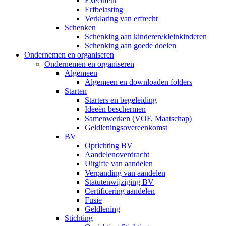
Executeur
Erfbelasting
Verklaring van erfrecht
Schenken
Schenking aan kinderen/kleinkinderen
Schenking aan goede doelen
Ondernemen en organiseren
Ondernemen en organiseren
Algemeen
Algemeen en downloaden folders
Starten
Starters en begeleiding
Ideeën beschermen
Samenwerken (VOF, Maatschap)
Geldleningsovereenkomst
BV
Oprichting BV
Aandelenoverdracht
Uitgifte van aandelen
Verpanding van aandelen
Statutenwijziging BV
Certificering aandelen
Fusie
Geldlening
Stichting