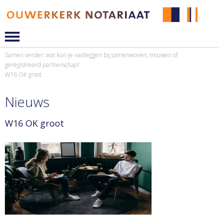
Samen verder: wat kun je vastleggen bij samenwonen, trouwen of
geregistreerd partnerschap?
W16 OK groot
Nieuws
W16 OK groot