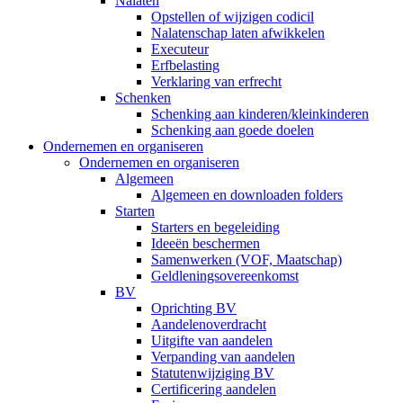
Nalaten
Opstellen of wijzigen codicil
Nalatenschap laten afwikkelen
Executeur
Erfbelasting
Verklaring van erfrecht
Schenken
Schenking aan kinderen/kleinkinderen
Schenking aan goede doelen
Ondernemen en organiseren
Ondernemen en organiseren
Algemeen
Algemeen en downloaden folders
Starten
Starters en begeleiding
Ideeën beschermen
Samenwerken (VOF, Maatschap)
Geldleningsovereenkomst
BV
Oprichting BV
Aandelenoverdracht
Uitgifte van aandelen
Verpanding van aandelen
Statutenwijziging BV
Certificering aandelen