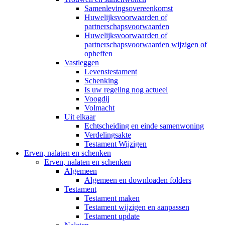
Samenlevingsovereenkomst
Huwelijksvoorwaarden of
partnerschapsvoorwaarden
Huwelijksvoorwaarden of
partnerschapsvoorwaarden wijzigen of
opheffen
Vastleggen
Levenstestament
Schenking
Is uw regeling nog actueel
Voogdij
Volmacht
Uit elkaar
Echtscheiding en einde samenwoning
Verdelingsakte
Testament Wijzigen
Erven, nalaten en schenken
Erven, nalaten en schenken
Algemeen
Algemeen en downloaden folders
Testament
Testament maken
Testament wijzigen en aanpassen
Testament update