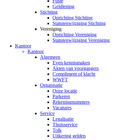
Fusie
Geldlening
Stichting
Oprichting Stichting
Statutenwijziging Stichting
Vereniging
Oprichting Vereniging
Statutenwijziging Vereniging
Kantoor
Kantoor
Algemeen
Even kennismaken
Akten van voorgangers
Compliment of klacht
WWFT
Organisatie
Onze locatie
Parkeren
Rekeningnummers
Vacatures
Service
Legalisatie
Thuisservice
Tolk
Uitkering gelden