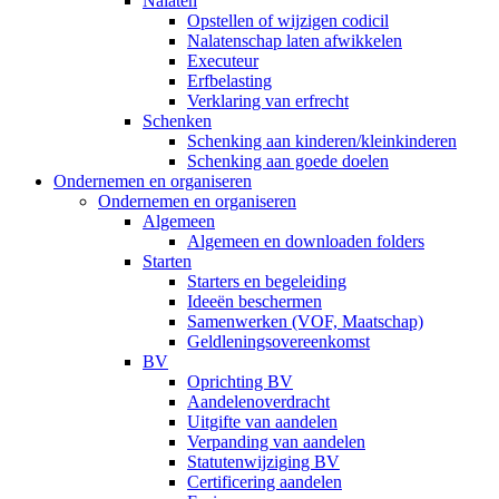
Nalaten
Opstellen of wijzigen codicil
Nalatenschap laten afwikkelen
Executeur
Erfbelasting
Verklaring van erfrecht
Schenken
Schenking aan kinderen/kleinkinderen
Schenking aan goede doelen
Ondernemen en organiseren
Ondernemen en organiseren
Algemeen
Algemeen en downloaden folders
Starten
Starters en begeleiding
Ideeën beschermen
Samenwerken (VOF, Maatschap)
Geldleningsovereenkomst
BV
Oprichting BV
Aandelenoverdracht
Uitgifte van aandelen
Verpanding van aandelen
Statutenwijziging BV
Certificering aandelen