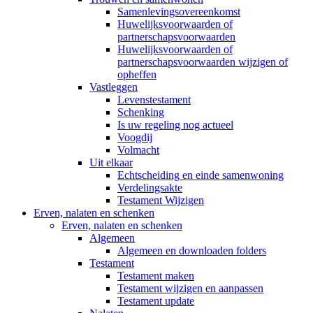
Samenlevingsovereenkomst
Huwelijksvoorwaarden of
partnerschapsvoorwaarden
Huwelijksvoorwaarden of
partnerschapsvoorwaarden wijzigen of
opheffen
Vastleggen
Levenstestament
Schenking
Is uw regeling nog actueel
Voogdij
Volmacht
Uit elkaar
Echtscheiding en einde samenwoning
Verdelingsakte
Testament Wijzigen
Erven, nalaten en schenken
Erven, nalaten en schenken
Algemeen
Algemeen en downloaden folders
Testament
Testament maken
Testament wijzigen en aanpassen
Testament update