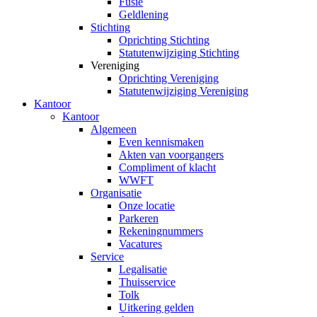
Fusie
Geldlening
Stichting
Oprichting Stichting
Statutenwijziging Stichting
Vereniging
Oprichting Vereniging
Statutenwijziging Vereniging
Kantoor
Kantoor
Algemeen
Even kennismaken
Akten van voorgangers
Compliment of klacht
WWFT
Organisatie
Onze locatie
Parkeren
Rekeningnummers
Vacatures
Service
Legalisatie
Thuisservice
Tolk
Uitkering gelden