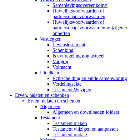
Samenlevingsovereenkomst
Huwelijksvoorwaarden of
partnerschapsvoorwaarden
Huwelijksvoorwaarden of
partnerschapsvoorwaarden wijzigen of
opheffen
Vastleggen
Levenstestament
Schenking
Is uw regeling nog actueel
Voogdij
Volmacht
Uit elkaar
Echtscheiding en einde samenwoning
Verdelingsakte
Testament Wijzigen
Erven, nalaten en schenken
Erven, nalaten en schenken
Algemeen
Algemeen en downloaden folders
Testament
Testament maken
Testament wijzigen en aanpassen
Testament update