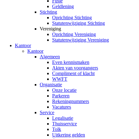
Fusie
Geldlening
Stichting
Oprichting Stichting
Statutenwijziging Stichting
Vereniging
Oprichting Vereniging
Statutenwijziging Vereniging
Kantoor
Kantoor
Algemeen
Even kennismaken
Akten van voorgangers
Compliment of klacht
WWFT
Organisatie
Onze locatie
Parkeren
Rekeningnummers
Vacatures
Service
Legalisatie
Thuisservice
Tolk
Uitkering gelden