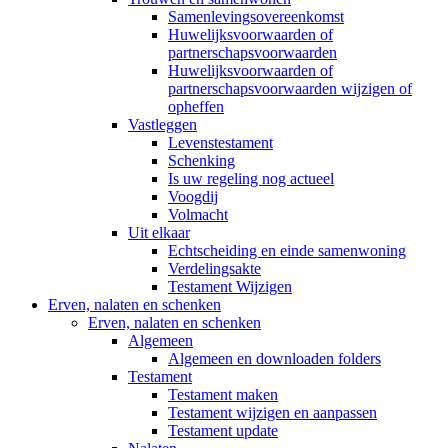
Samenlevingsovereenkomst
Huwelijksvoorwaarden of
partnerschapsvoorwaarden
Huwelijksvoorwaarden of
partnerschapsvoorwaarden wijzigen of
opheffen
Vastleggen
Levenstestament
Schenking
Is uw regeling nog actueel
Voogdij
Volmacht
Uit elkaar
Echtscheiding en einde samenwoning
Verdelingsakte
Testament Wijzigen
Erven, nalaten en schenken
Erven, nalaten en schenken
Algemeen
Algemeen en downloaden folders
Testament
Testament maken
Testament wijzigen en aanpassen
Testament update