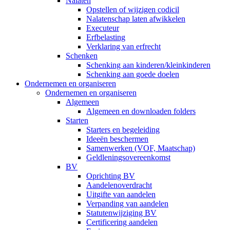
Nalaten
Opstellen of wijzigen codicil
Nalatenschap laten afwikkelen
Executeur
Erfbelasting
Verklaring van erfrecht
Schenken
Schenking aan kinderen/kleinkinderen
Schenking aan goede doelen
Ondernemen en organiseren
Ondernemen en organiseren
Algemeen
Algemeen en downloaden folders
Starten
Starters en begeleiding
Ideeën beschermen
Samenwerken (VOF, Maatschap)
Geldleningsovereenkomst
BV
Oprichting BV
Aandelenoverdracht
Uitgifte van aandelen
Verpanding van aandelen
Statutenwijziging BV
Certificering aandelen