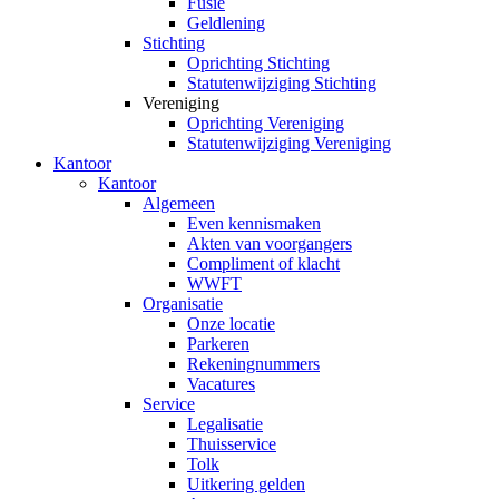
Fusie
Geldlening
Stichting
Oprichting Stichting
Statutenwijziging Stichting
Vereniging
Oprichting Vereniging
Statutenwijziging Vereniging
Kantoor
Kantoor
Algemeen
Even kennismaken
Akten van voorgangers
Compliment of klacht
WWFT
Organisatie
Onze locatie
Parkeren
Rekeningnummers
Vacatures
Service
Legalisatie
Thuisservice
Tolk
Uitkering gelden