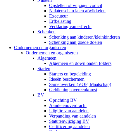
Nalaten
Opstellen of wijzigen codicil
Nalatenschap laten afwikkelen
Executeur
Erfbelasting
Verklaring van erfrecht
Schenken
Schenking aan kinderen/kleinkinderen
Schenking aan goede doelen
Ondernemen en organiseren
Ondernemen en organiseren
Algemeen
Algemeen en downloaden folders
Starten
Starters en begeleiding
Ideeën beschermen
Samenwerken (VOF, Maatschap)
Geldleningsovereenkomst
BV
Oprichting BV
Aandelenoverdracht
Uitgifte van aandelen
Verpanding van aandelen
Statutenwijziging BV
Certificering aandelen