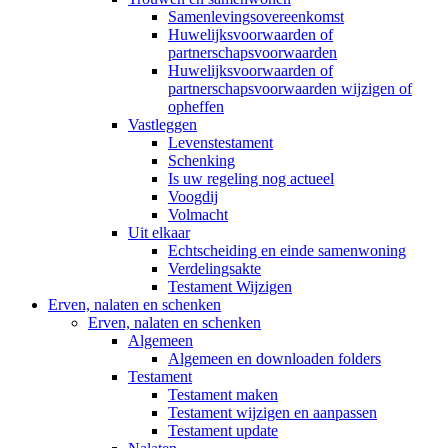
Samenlevingsovereenkomst
Huwelijksvoorwaarden of
partnerschapsvoorwaarden
Huwelijksvoorwaarden of
partnerschapsvoorwaarden wijzigen of
opheffen
Vastleggen
Levenstestament
Schenking
Is uw regeling nog actueel
Voogdij
Volmacht
Uit elkaar
Echtscheiding en einde samenwoning
Verdelingsakte
Testament Wijzigen
Erven, nalaten en schenken
Erven, nalaten en schenken
Algemeen
Algemeen en downloaden folders
Testament
Testament maken
Testament wijzigen en aanpassen
Testament update