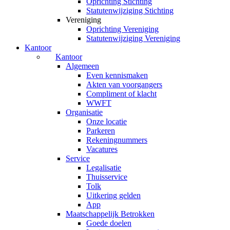
Oprichting Stichting
Statutenwijziging Stichting
Vereniging
Oprichting Vereniging
Statutenwijziging Vereniging
Kantoor
Kantoor
Algemeen
Even kennismaken
Akten van voorgangers
Compliment of klacht
WWFT
Organisatie
Onze locatie
Parkeren
Rekeningnummers
Vacatures
Service
Legalisatie
Thuisservice
Tolk
Uitkering gelden
App
Maatschappelijk Betrokken
Goede doelen