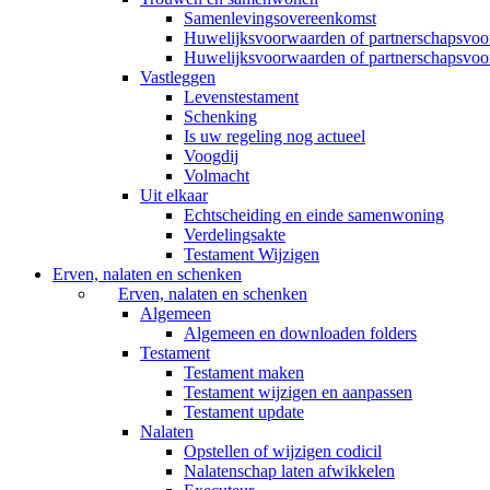
Samenlevingsovereenkomst
Huwelijksvoorwaarden of partnerschapsvo
Huwelijksvoorwaarden of partnerschapsvoo
Vastleggen
Levenstestament
Schenking
Is uw regeling nog actueel
Voogdij
Volmacht
Uit elkaar
Echtscheiding en einde samenwoning
Verdelingsakte
Testament Wijzigen
Erven, nalaten en schenken
Erven, nalaten en schenken
Algemeen
Algemeen en downloaden folders
Testament
Testament maken
Testament wijzigen en aanpassen
Testament update
Nalaten
Opstellen of wijzigen codicil
Nalatenschap laten afwikkelen