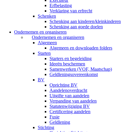
Executeur
Erfbelasting
Verklaring van erfrecht
Schenken
Schenking aan kinderen/kleinkinderen
Schenking aan goede doelen
Ondernemen en organiseren
Ondernemen en organiseren
Algemeen
Algemeen en downloaden folders
Starten
Starters en begeleiding
Ideeën beschermen
Samenwerken (VOF, Maatschap)
Geldleningsovereenkomst
BV
Oprichting BV
Aandelenoverdracht
Uitgifte van aandelen
Verpanding van aandelen
Statutenwijziging BV
Certificering aandelen
Fusie
Geldlening
Stichting