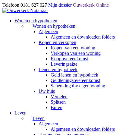
Telefoon 0181 627 027
Mijn dossier
Ouwerkerk Online
Wonen en hypotheken
Wonen en hypotheken
Algemeen
Algemeen en downloaden folders
Kopen en verkopen
Kopen van een woning
Verkopen van een woning
Koopovereenkomst
Leveringsakte
Lenen en hypotheek
Geld lenen en hypotheek
Geldleningsovereenkomst
Schenking tbv eigen woning
Uw huis
Verdelen
Splitsen
Buren
Leven
Leven
Algemeen
Algemeen en downloaden folders
Trouwen en samenwonen