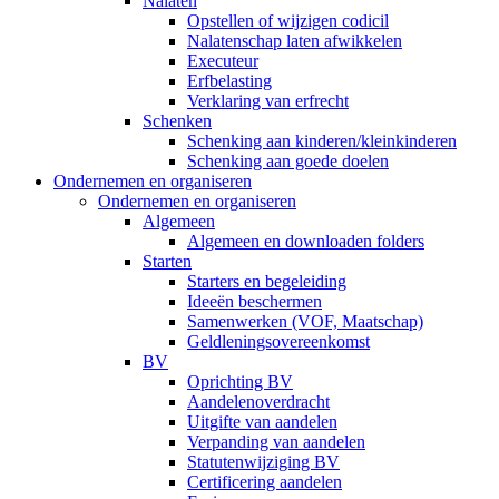
Nalaten
Opstellen of wijzigen codicil
Nalatenschap laten afwikkelen
Executeur
Erfbelasting
Verklaring van erfrecht
Schenken
Schenking aan kinderen/kleinkinderen
Schenking aan goede doelen
Ondernemen en organiseren
Ondernemen en organiseren
Algemeen
Algemeen en downloaden folders
Starten
Starters en begeleiding
Ideeën beschermen
Samenwerken (VOF, Maatschap)
Geldleningsovereenkomst
BV
Oprichting BV
Aandelenoverdracht
Uitgifte van aandelen
Verpanding van aandelen
Statutenwijziging BV
Certificering aandelen