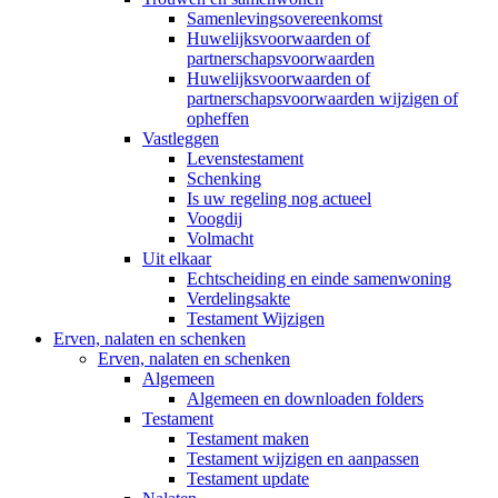
Samenlevingsovereenkomst
Huwelijksvoorwaarden of
partnerschapsvoorwaarden
Huwelijksvoorwaarden of
partnerschapsvoorwaarden wijzigen of
opheffen
Vastleggen
Levenstestament
Schenking
Is uw regeling nog actueel
Voogdij
Volmacht
Uit elkaar
Echtscheiding en einde samenwoning
Verdelingsakte
Testament Wijzigen
Erven, nalaten en schenken
Erven, nalaten en schenken
Algemeen
Algemeen en downloaden folders
Testament
Testament maken
Testament wijzigen en aanpassen
Testament update