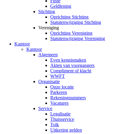
Fusie
Geldlening
Stichting
Oprichting Stichting
Statutenwijziging Stichting
Vereniging
Oprichting Vereniging
Statutenwijziging Vereniging
Kantoor
Kantoor
Algemeen
Even kennismaken
Akten van voorgangers
Compliment of klacht
WWFT
Organisatie
Onze locatie
Parkeren
Rekeningnummers
Vacatures
Service
Legalisatie
Thuisservice
Tolk
Uitkering gelden