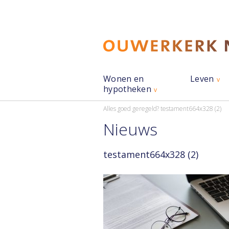
Wonen en
Leven
hypotheken
Alles goed geregeld?
testament664x328 (2)
Nieuws
testament664x328 (2)