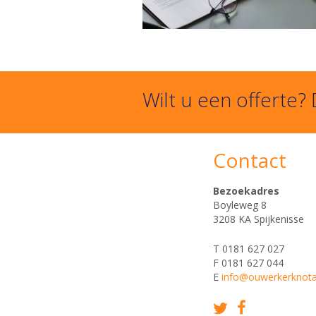
Wilt u een offerte?
Contact
Bezoekadres
Boyleweg 8
3208 KA Spijkenisse
T 0181 627 027
F 0181 627 044
E
info@ouwerkerknotar