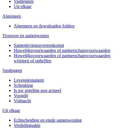
Vastleggen
Uit elkaar
Algemeen
Algemeen en downloaden folders
Trouwen en samenwonen
Samenlevingsovereenkomst
Huwelijksvoorwaarden of partnerschapsvoorwaarden
Huwelijksvoorwaarden of partnerschapsvoorwaarden
wijzigen of opheffen
Vastleggen
Levenstestament
Schenking
Is uw regeling nog actueel
Voogdij
Volmacht
Uit elkaar
Echtscheiding en einde samenwoning
Verdelingsakte