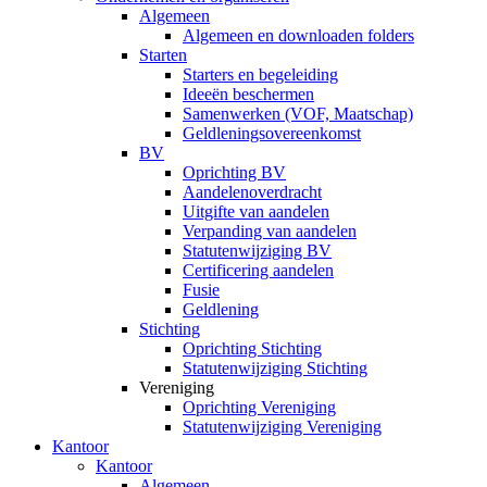
Algemeen
Algemeen en downloaden folders
Starten
Starters en begeleiding
Ideeën beschermen
Samenwerken (VOF, Maatschap)
Geldleningsovereenkomst
BV
Oprichting BV
Aandelenoverdracht
Uitgifte van aandelen
Verpanding van aandelen
Statutenwijziging BV
Certificering aandelen
Fusie
Geldlening
Stichting
Oprichting Stichting
Statutenwijziging Stichting
Vereniging
Oprichting Vereniging
Statutenwijziging Vereniging
Kantoor
Kantoor
Algemeen