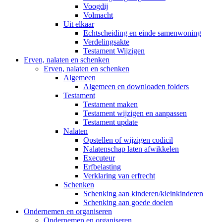
Voogdij
Volmacht
Uit elkaar
Echtscheiding en einde samenwoning
Verdelingsakte
Testament Wijzigen
Erven, nalaten en schenken
Erven, nalaten en schenken
Algemeen
Algemeen en downloaden folders
Testament
Testament maken
Testament wijzigen en aanpassen
Testament update
Nalaten
Opstellen of wijzigen codicil
Nalatenschap laten afwikkelen
Executeur
Erfbelasting
Verklaring van erfrecht
Schenken
Schenking aan kinderen/kleinkinderen
Schenking aan goede doelen
Ondernemen en organiseren
Ondernemen en organiseren