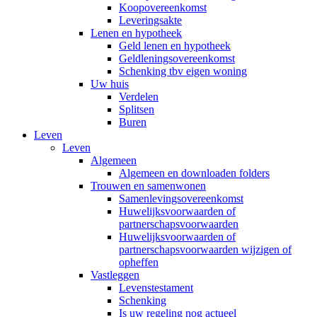
Koopovereenkomst
Leveringsakte
Lenen en hypotheek
Geld lenen en hypotheek
Geldleningsovereenkomst
Schenking tbv eigen woning
Uw huis
Verdelen
Splitsen
Buren
Leven
Leven
Algemeen
Algemeen en downloaden folders
Trouwen en samenwonen
Samenlevingsovereenkomst
Huwelijksvoorwaarden of
partnerschapsvoorwaarden
Huwelijksvoorwaarden of
partnerschapsvoorwaarden wijzigen of
opheffen
Vastleggen
Levenstestament
Schenking
Is uw regeling nog actueel