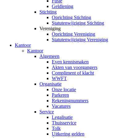
Fusie
Geldlening
Stichting
Oprichting Stichting
Statutenwijziging Stichting
Vereniging
Oprichting Vereniging
Statutenwijziging Vereniging
Kantoor
Kantoor
Algemeen
Even kennismaken
Akten van voorgangers
Compliment of klacht
WWFT
Organisatie
Onze locatie
Parkeren
Rekeningnummers
Vacatures
Service
Legalisatie
Thuisservice
Tolk
Uitkering gelden