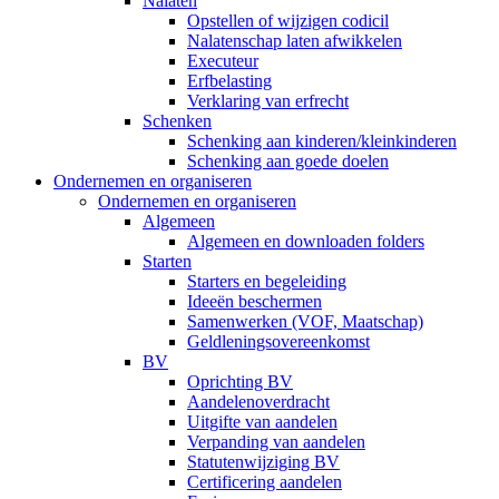
Nalaten
Opstellen of wijzigen codicil
Nalatenschap laten afwikkelen
Executeur
Erfbelasting
Verklaring van erfrecht
Schenken
Schenking aan kinderen/kleinkinderen
Schenking aan goede doelen
Ondernemen en organiseren
Ondernemen en organiseren
Algemeen
Algemeen en downloaden folders
Starten
Starters en begeleiding
Ideeën beschermen
Samenwerken (VOF, Maatschap)
Geldleningsovereenkomst
BV
Oprichting BV
Aandelenoverdracht
Uitgifte van aandelen
Verpanding van aandelen
Statutenwijziging BV
Certificering aandelen