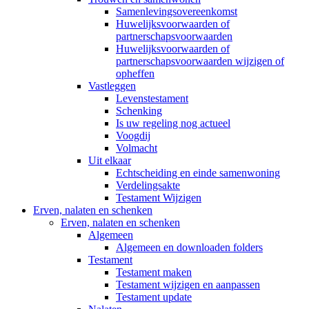
Samenlevingsovereenkomst
Huwelijksvoorwaarden of
partnerschapsvoorwaarden
Huwelijksvoorwaarden of
partnerschapsvoorwaarden wijzigen of
opheffen
Vastleggen
Levenstestament
Schenking
Is uw regeling nog actueel
Voogdij
Volmacht
Uit elkaar
Echtscheiding en einde samenwoning
Verdelingsakte
Testament Wijzigen
Erven, nalaten en schenken
Erven, nalaten en schenken
Algemeen
Algemeen en downloaden folders
Testament
Testament maken
Testament wijzigen en aanpassen
Testament update