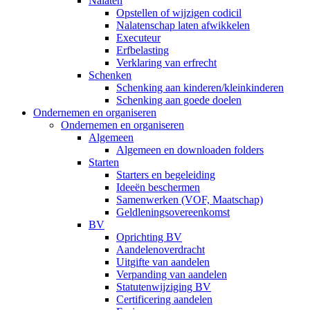
Nalaten
Opstellen of wijzigen codicil
Nalatenschap laten afwikkelen
Executeur
Erfbelasting
Verklaring van erfrecht
Schenken
Schenking aan kinderen/kleinkinderen
Schenking aan goede doelen
Ondernemen en organiseren
Ondernemen en organiseren
Algemeen
Algemeen en downloaden folders
Starten
Starters en begeleiding
Ideeën beschermen
Samenwerken (VOF, Maatschap)
Geldleningsovereenkomst
BV
Oprichting BV
Aandelenoverdracht
Uitgifte van aandelen
Verpanding van aandelen
Statutenwijziging BV
Certificering aandelen