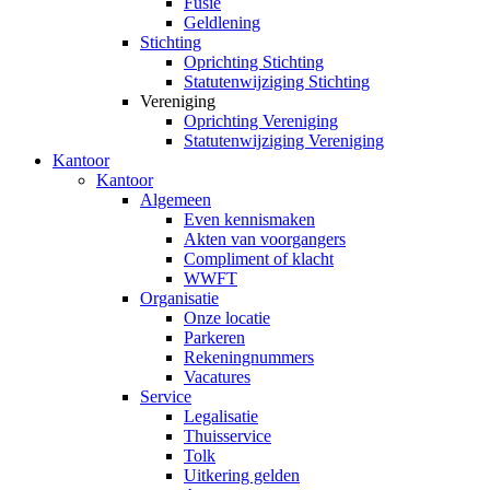
Fusie
Geldlening
Stichting
Oprichting Stichting
Statutenwijziging Stichting
Vereniging
Oprichting Vereniging
Statutenwijziging Vereniging
Kantoor
Kantoor
Algemeen
Even kennismaken
Akten van voorgangers
Compliment of klacht
WWFT
Organisatie
Onze locatie
Parkeren
Rekeningnummers
Vacatures
Service
Legalisatie
Thuisservice
Tolk
Uitkering gelden