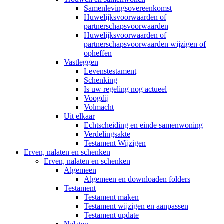
Samenlevingsovereenkomst
Huwelijksvoorwaarden of
partnerschapsvoorwaarden
Huwelijksvoorwaarden of
partnerschapsvoorwaarden wijzigen of
opheffen
Vastleggen
Levenstestament
Schenking
Is uw regeling nog actueel
Voogdij
Volmacht
Uit elkaar
Echtscheiding en einde samenwoning
Verdelingsakte
Testament Wijzigen
Erven, nalaten en schenken
Erven, nalaten en schenken
Algemeen
Algemeen en downloaden folders
Testament
Testament maken
Testament wijzigen en aanpassen
Testament update