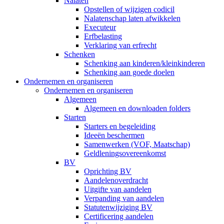
Nalaten
Opstellen of wijzigen codicil
Nalatenschap laten afwikkelen
Executeur
Erfbelasting
Verklaring van erfrecht
Schenken
Schenking aan kinderen/kleinkinderen
Schenking aan goede doelen
Ondernemen en organiseren
Ondernemen en organiseren
Algemeen
Algemeen en downloaden folders
Starten
Starters en begeleiding
Ideeën beschermen
Samenwerken (VOF, Maatschap)
Geldleningsovereenkomst
BV
Oprichting BV
Aandelenoverdracht
Uitgifte van aandelen
Verpanding van aandelen
Statutenwijziging BV
Certificering aandelen