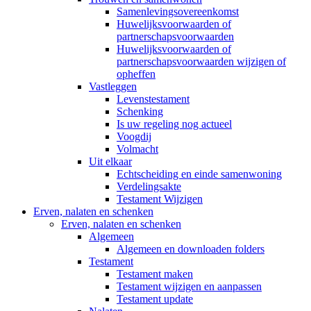
Samenlevingsovereenkomst
Huwelijksvoorwaarden of
partnerschapsvoorwaarden
Huwelijksvoorwaarden of
partnerschapsvoorwaarden wijzigen of
opheffen
Vastleggen
Levenstestament
Schenking
Is uw regeling nog actueel
Voogdij
Volmacht
Uit elkaar
Echtscheiding en einde samenwoning
Verdelingsakte
Testament Wijzigen
Erven, nalaten en schenken
Erven, nalaten en schenken
Algemeen
Algemeen en downloaden folders
Testament
Testament maken
Testament wijzigen en aanpassen
Testament update