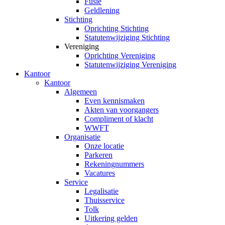
Fusie
Geldlening
Stichting
Oprichting Stichting
Statutenwijziging Stichting
Vereniging
Oprichting Vereniging
Statutenwijziging Vereniging
Kantoor
Kantoor
Algemeen
Even kennismaken
Akten van voorgangers
Compliment of klacht
WWFT
Organisatie
Onze locatie
Parkeren
Rekeningnummers
Vacatures
Service
Legalisatie
Thuisservice
Tolk
Uitkering gelden