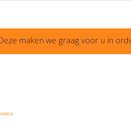
 Deze maken we graag voor u in ord
iaat.nl